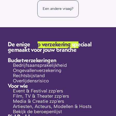
werkt dat?
beroepenpagina
Een andere vraag?
portal omgeving
De enige 
zzp verzekering 
speciaal 
gemaakt voor jouw branche
Bucketverzekeringen
Bedrijfsaansprakelijkheid
Ongevallenverzekering
Rechtsbijstand
Overlijdensrisico
Voor wie
Event & Festival zzp'ers
Film, TV & Theater zzp'ers
Media & Creatie zzp'ers
Artiesten, Acteurs, Modellen & Hosts
Bekijk de beroepenlijst