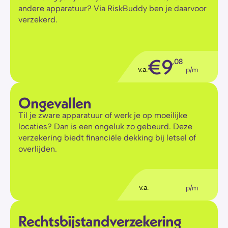
andere apparatuur? Via RiskBuddy ben je daarvoor 
verzekerd.
€
9
,08
v.a.
p/m
Ongevallen
Til je zware apparatuur of werk je op moeilijke 
locaties? Dan is een ongeluk zo gebeurd. Deze 
verzekering biedt financiële dekking bij letsel of 
overlijden.
€
5
,56
v.a.
p/m
Rechtsbijstandverzekering