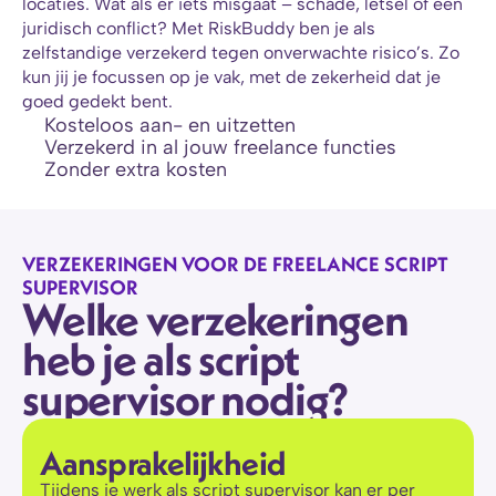
locaties. Wat als er iets misgaat – schade, letsel of een 
juridisch conflict? Met RiskBuddy ben je als 
zelfstandige verzekerd tegen onverwachte risico’s. Zo 
kun jij je focussen op je vak, met de zekerheid dat je 
goed gedekt bent.
Kosteloos aan- en uitzetten
Verzekerd in al jouw freelance functies
Zonder extra kosten
VERZEKERINGEN VOOR DE FREELANCE SCRIPT 
SUPERVISOR
Welke verzekeringen 
heb je als script 
supervisor nodig?
Aansprakelijkheid
Tijdens je werk als script supervisor kan er per 