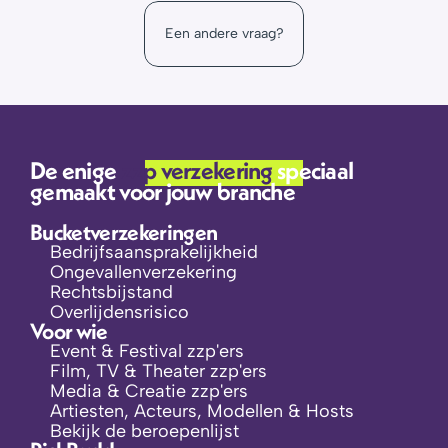
werkt dat?
beroepenpagina
Een andere vraag?
portal omgeving
De enige 
zzp verzekering 
speciaal 
gemaakt voor jouw branche
Bucketverzekeringen
Bedrijfsaansprakelijkheid
Ongevallenverzekering
Rechtsbijstand
Overlijdensrisico
Voor wie
Event & Festival zzp'ers
Film, TV & Theater zzp'ers
Media & Creatie zzp'ers
Artiesten, Acteurs, Modellen & Hosts
Bekijk de beroepenlijst