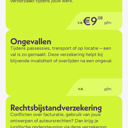
veroorzaakt tijdens jouw werk.
€
9
,08
v.a.
p/m
Ongevallen
Tijdens passessies, transport of op locatie – een 
val is zo gemaakt. Deze verzekering helpt bij 
blijvende invaliditeit of overlijden na een ongeval.
€
5
,56
v.a.
p/m
Rechtsbijstandverzekering
Conflicten over facturatie, gebruik van jouw 
ontwerpen of auteursrechten? Dan krijg je 
juridische ondersteuning via deze verzekering.