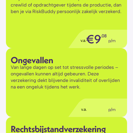
crewlid of opdrachtgever tijdens de productie, dan 
ben je via RiskBuddy persoonlijk zakelijk verzekerd.
€
9
,08
v.a.
p/m
Ongevallen
Van lange dagen op set tot stressvolle periodes – 
ongevallen kunnen altijd gebeuren. Deze 
verzekering dekt blijvende invaliditeit of overlijden 
na een ongeluk tijdens het werk.
€
5
,56
v.a.
p/m
Rechtsbijstandverzekering