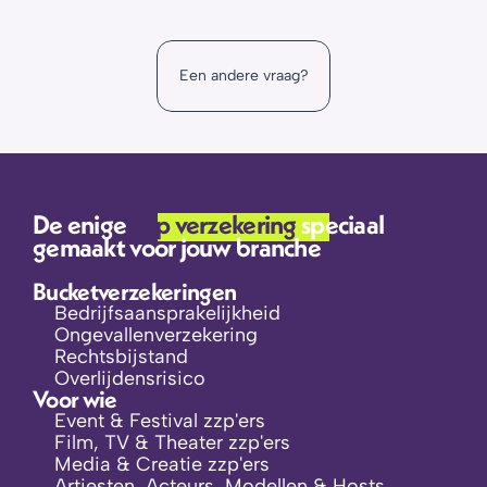
Vul dit formulier in, dan gaan de professionals van 
Als ik mijn verzekering stop wil zetten, hoe 
Alicia® wij het voor je uitzoeken!
werkt dat?
beroepenpagina
Een andere vraag?
portal omgeving
De enige 
zzp verzekering 
speciaal 
gemaakt voor jouw branche
Bucketverzekeringen
Bedrijfsaansprakelijkheid
Ongevallenverzekering
Rechtsbijstand
Overlijdensrisico
Voor wie
Event & Festival zzp'ers
Film, TV & Theater zzp'ers
Media & Creatie zzp'ers
Artiesten, Acteurs, Modellen & Hosts