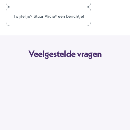
Twijfel je? Stuur Alicia® een berichtje!
Veelgestelde vragen
Ik kan mijn beroep niet terugvinden in 
beroepenlijst. In welke bucket pas ik?
Welke bucket moet ik kiezen?
Kan gebeuren!
Welke verzekeringen heb ik nodig? Waar 
kan ik meer informatie vinden?