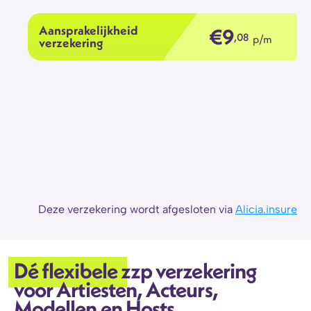
Aansprakelijkheid
€9
,08
p/m
verzekering
Ongevallen
verzekering
Rechtsbijstand
verzekering
Overlijdensrisico
verzekering
Deze verzekering wordt afgesloten via 
Alicia.insure
Dé flexibele zzp verzekering 
voor Artiesten, Acteurs, 
Modellen en Hosts