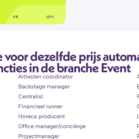
€
36
,11
v.a.
p/m
 voor dezelfde prijs automa
cties in de branche Event
Artiesten coördinator
Backstage manager
Centralist
Financieel runner
Horeca producent
Office manager/conciërge
Projectmanager