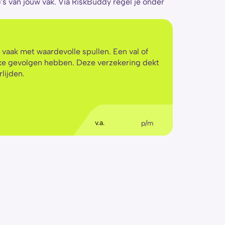
o’s van jouw vak. Via RiskBuddy regel je onder 
vaak met waardevolle spullen. Een val of 
ke gevolgen hebben. Deze verzekering dekt 
rlijden.
€
5
,56
v.a.
p/m