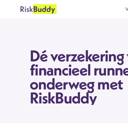
V
Dé verzekering 
financieel runner
onderweg met 
RiskBuddy