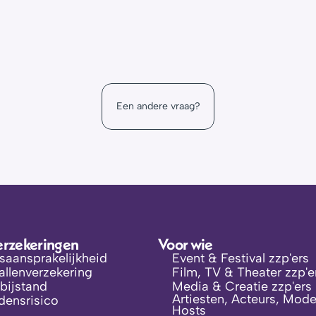
an ik meer informatie vinden?
ls van Alicia® wij het voor je uitzoeken!
oe werkt dat?
Een andere vraag?
portal omgeving
erzekeringen
Voor wie
fsaansprakelijkheid
Event & Festival zzp'ers
llenverzekering
Film, TV & Theater zzp'e
bijstand
Media & Creatie zzp'ers
Artiesten, Acteurs, Model
jdensrisico
Hosts