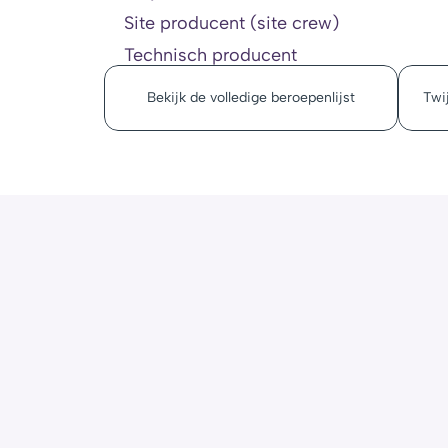
Site producent (site crew)
Technisch producent
Bekijk de volledige beroepenlijst
Twij
Ik kan mijn beroep niet terugvinden in ber