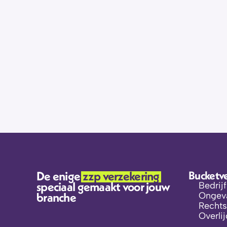
Welke bucket moet ik kiezen?
Kan gebeuren!
Welke verzekeringen heb ik nodig? Waar k
Vul dit formulier in, dan gaan de professiona
Als ik mijn verzekering stop wil zetten, h
beroepenpagina
De enige 
zzp verzekering 
Bucketv
speciaal gemaakt voor jouw 
Bedrij
branche
Ongeva
Rechts
Overli