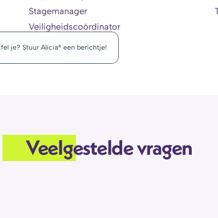
Stagemanager
Veiligheidscoördinator
fel je? Stuur Alicia® een berichtje!
Veelgestelde vragen
oepenlijst. In welke bucket pas ik?