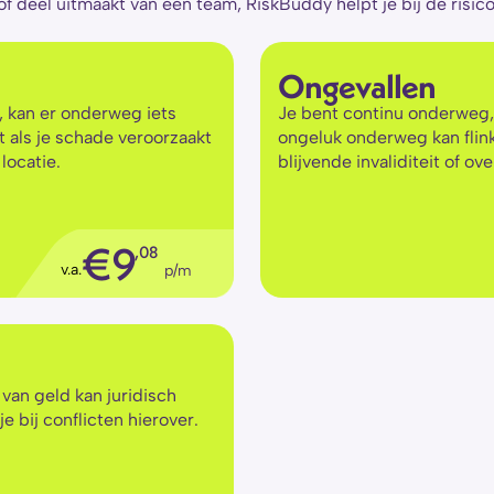
 of deel uitmaakt van een team, RiskBuddy helpt je bij de risic
Ongevallen
, kan er onderweg iets 
Je bent continu onderweg, 
als je schade veroorzaakt 
ongeluk onderweg kan flin
locatie.
blijvende invaliditeit of ove
€
9
,08
v.a.
p/m
van geld kan juridisch 
 bij conflicten hierover.