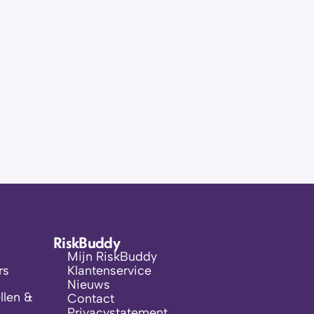
RiskBuddy
Mijn RiskBuddy
rs
Klantenservice
Nieuws
len & 
Contact
Privacystatement