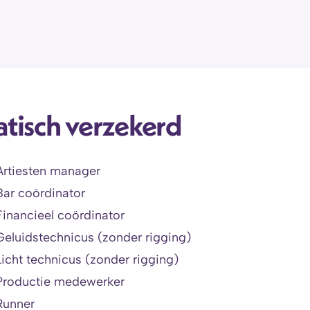
tisch verzekerd 
Artiesten manager
Bar coördinator
Financieel coördinator
Geluidstechnicus (zonder rigging)
Licht technicus (zonder rigging)
Productie medewerker 
Runner