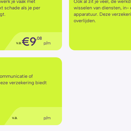
 werk je vaak met 
Ook al zit je veel, de werk
 schade als je per 
wisselen van diensten, in- 
gt.
apparatuur. Deze verzekerin
overlijden.
€
9
,08
v.a.
p/m
communicatie of 
Deze verzekering biedt 
€
36
,11
v.a.
p/m