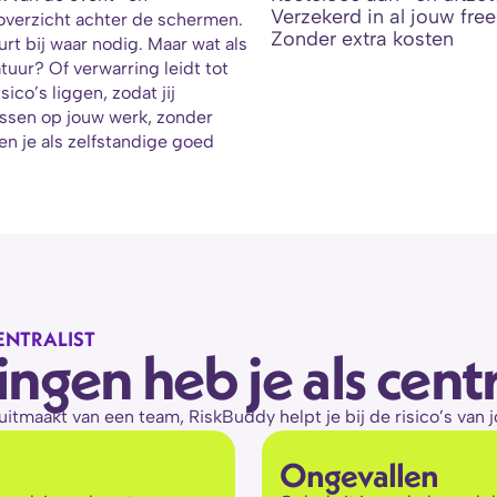
Verzekerd in al jouw free
 overzicht achter de schermen. 
Zonder extra kosten
t bij waar nodig. Maar wat als 
uur? Of verwarring leidt tot 
co’s liggen, zodat jij 
ussen op jouw werk, zonder 
n je als zelfstandige goed 
ENTRALIST
ngen heb je als centr
l uitmaakt van een team, RiskBuddy helpt je bij de risico’s van
Ongevallen