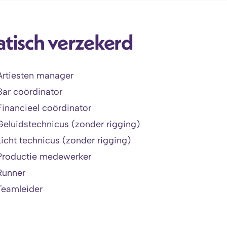
tisch verzekerd 
Artiesten manager
Bar coördinator
Financieel coördinator
Geluidstechnicus (zonder rigging)
Licht technicus (zonder rigging)
Productie medewerker 
Runner
Teamleider