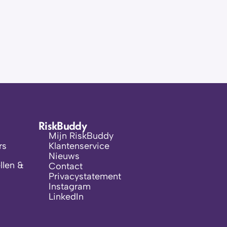
RiskBuddy
Mijn RiskBuddy
rs
Klantenservice
Nieuws
len & 
Contact
Privacystatement
Instagram
LinkedIn