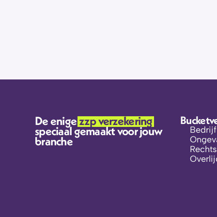
Als ik mijn verzekering stop wil zetten, h
beroepenpagina
De enige 
zzp verzekering 
Bucketv
speciaal gemaakt voor jouw 
Bedrij
branche
Ongeva
Rechts
Overli