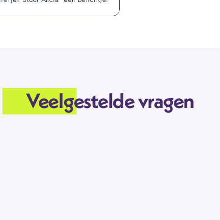
Veelgestelde vragen
oepenlijst. In welke bucket pas ik?
an ik meer informatie vinden?
ls van Alicia® wij het voor je uitzoeken!