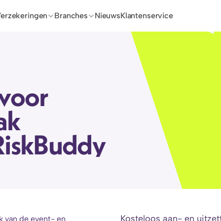
erzekeringen
Branches
Nieuws
Klantenservice
voor 
ak 
RiskBuddy
Kosteloos aan- en uitzet
k van de event- en 