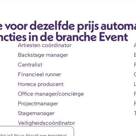
 voor dezelfde prijs automa
cties in de branche Event
Artiesten coördinator
Backstage manager
Centralist
Financieel runner
Horeca producent
Office manager/conciërge
Projectmanager
Stagemanager
Veiligheidscoördinator
fel je? Stuur Alicia® een berichtje!