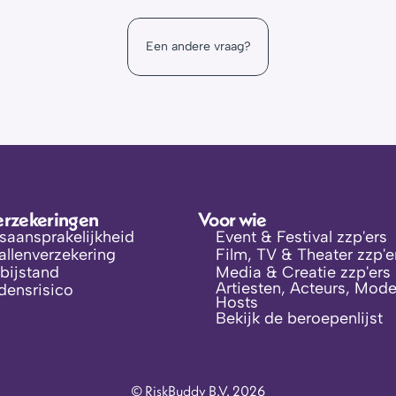
oe werkt dat?
Een andere vraag?
portal omgeving
erzekeringen
Voor wie
fsaansprakelijkheid
Event & Festival zzp'ers
llenverzekering
Film, TV & Theater zzp'e
bijstand
Media & Creatie zzp'ers
Artiesten, Acteurs, Model
jdensrisico
Hosts
Bekijk de beroepenlijst
© RiskBuddy B.V. 2026