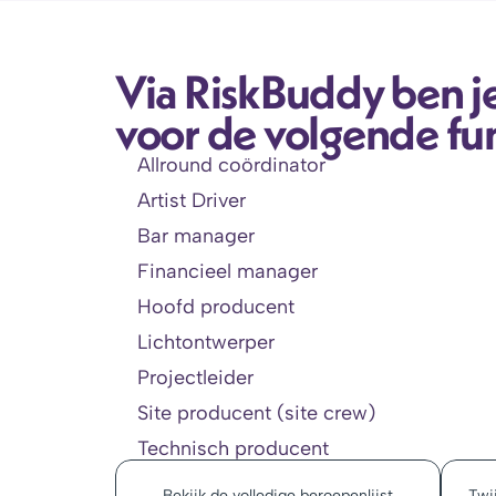
Via RiskBuddy ben je
voor de volgende fun
Allround coördinator
Artist Driver
Bar manager
Financieel manager
Hoofd producent
Lichtontwerper
Projectleider
Site producent (site crew)
Technisch producent
Bekijk de volledige beroepenlijst
Twij