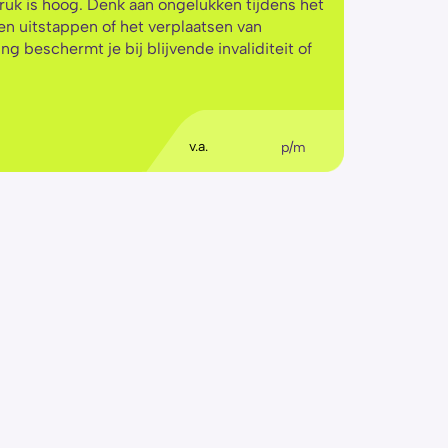
druk is hoog. Denk aan ongelukken tijdens het 
en uitstappen of het verplaatsen van 
g beschermt je bij blijvende invaliditeit of 
€
5
,56
v.a.
p/m