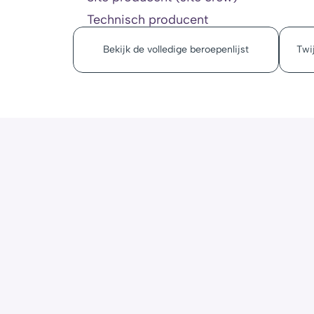
Technisch producent
Bekijk de volledige beroepenlijst
Twij
Ik kan mijn beroep niet terugvinden in ber
Welke bucket moet ik kiezen?