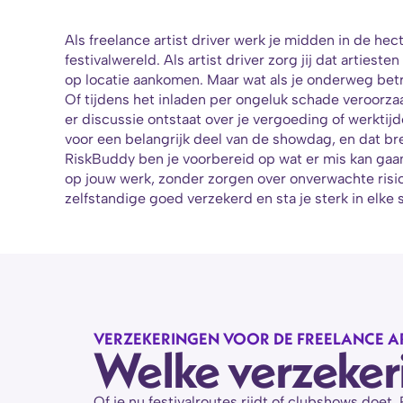
Als freelance artist driver werk je midden in de hec
festivalwereld. Als artist driver zorg jij dat artiesten
op locatie aankomen. Maar wat als je onderweg betr
Of tijdens het inladen per ongeluk schade veroorzaa
er discussie ontstaat over je vergoeding of werktijd
voor een belangrijk deel van de showdag, en dat bre
RiskBuddy ben je voorbereid op wat er mis kan gaan.
op jouw werk, zonder zorgen over onverwachte risic
zelfstandige goed verzekerd en sta je sterk in elke s
VERZEKERINGEN VOOR DE FREELANCE AR
Welke verzekerin
Of je nu festivalroutes rijdt of clubshows doet