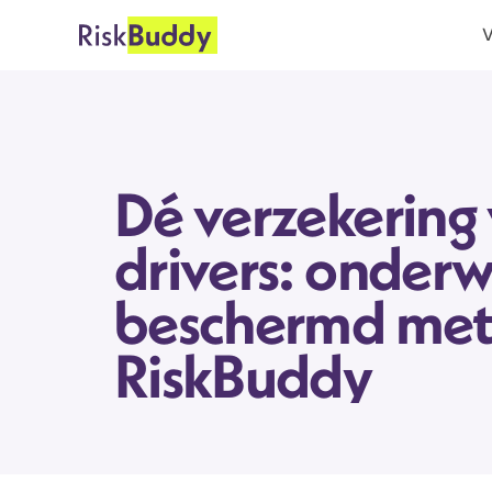
V
Dé verzekering v
drivers: onderw
beschermd met
RiskBuddy