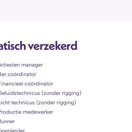
tisch verzekerd 
Artiesten manager
Bar coördinator
Financieel coördinator
Geluidstechnicus (zonder rigging)
Licht technicus (zonder rigging)
Productie medewerker 
Runner
Teamleider