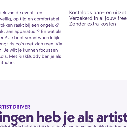
Kosteloos aan- en uitzet
tiek van de event- en 
Verzekerd in al jouw free
 veilig, op tijd en comfortabel 
Zonder extra kosten
okken raakt bij een ongeluk? 
kt aan apparatuur? En wat als 
en? Je bent verantwoordelijk 
ngt risico’s met zich mee. Via 
 Je wilt je kunnen focussen 
o’s. Met RiskBuddy ben je als 
ituatie.
TIST DRIVER
gen heb je als artis
, RiskBuddy helpt je bij de risico’s van jouw werk. We bieden o