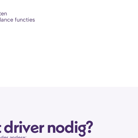
ten
lance functies
t driver nodig?
nder andere: