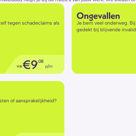
Ongevallen
elf tegen schadeclaims als 
Je bent veel onderweg. Bij
gedekt bij blijvende invalidi
€
9
,08
v.a.
p/m
sten of aansprakelijkheid? 