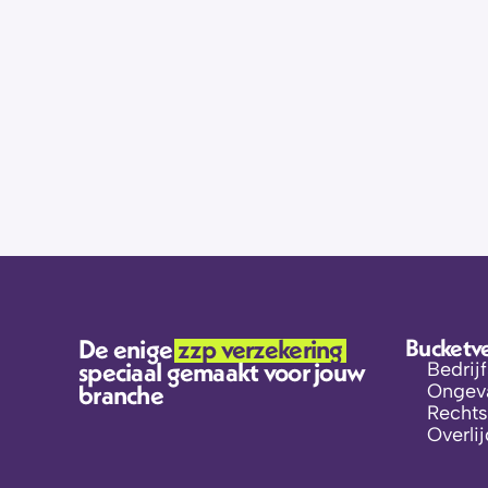
Kan gebeuren!
Welke verzekeringen heb ik nodig? Waar k
Vul dit formulier in, dan gaan de professiona
Als ik mijn verzekering stop wil zetten, h
beroepenpagina
De enige 
zzp verzekering 
Bucketv
speciaal gemaakt voor jouw 
Bedrij
branche
Ongeva
Rechts
Overli