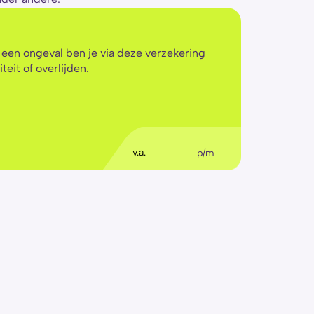
 een ongeval ben je via deze verzekering 
teit of overlijden.
€
5
,56
v.a.
p/m