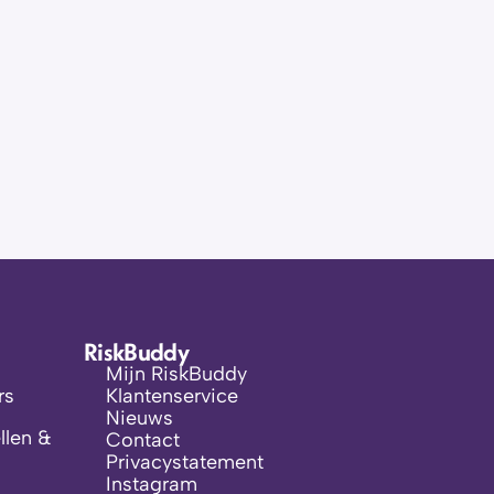
RiskBuddy
Mijn RiskBuddy
rs
Klantenservice
Nieuws
len & 
Contact
Privacystatement
Instagram