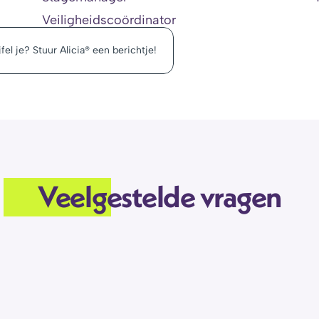
Veiligheidscoördinator
fel je? Stuur Alicia® een berichtje!
Veelgestelde vragen
oepenlijst. In welke bucket pas ik?