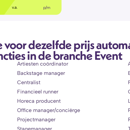
€
36
,11
v.a.
p/m
 voor dezelfde prijs automa
cties in de branche Event
Artiesten coördinator
Backstage manager
Centralist
Financieel runner
Horeca producent
Office manager/conciërge
Projectmanager
Stagemanager