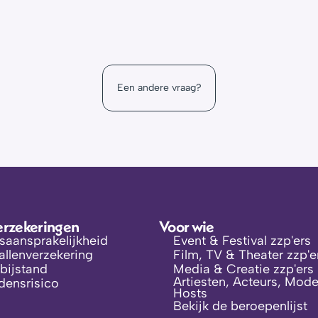
an ik meer informatie vinden?
ls van Alicia® wij het voor je uitzoeken!
oe werkt dat?
Een andere vraag?
portal omgeving
erzekeringen
Voor wie
fsaansprakelijkheid
Event & Festival zzp'ers
llenverzekering
Film, TV & Theater zzp'e
bijstand
Media & Creatie zzp'ers
Artiesten, Acteurs, Model
jdensrisico
Hosts
Bekijk de beroepenlijst