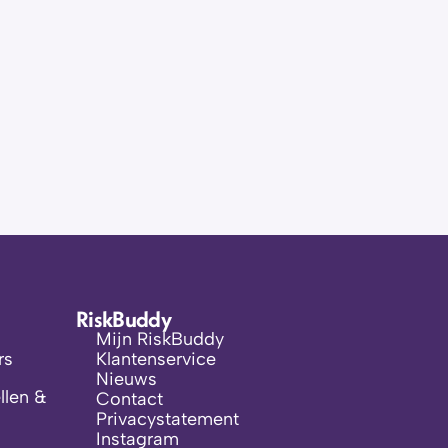
RiskBuddy
Mijn RiskBuddy
rs
Klantenservice
Nieuws
len & 
Contact
Privacystatement
Instagram