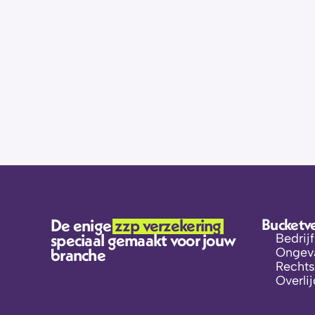
De enige 
zzp verzekering 
Bucketv
speciaal gemaakt voor jouw 
Bedrij
branche
Ongeva
Rechts
Overli