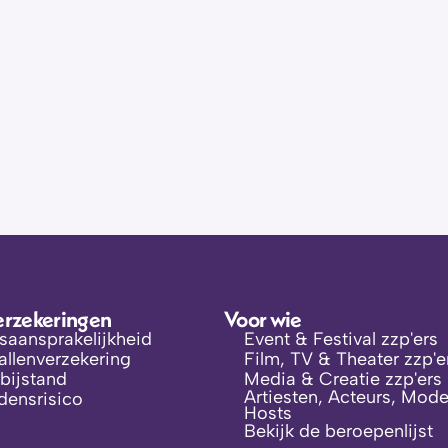
erzekeringen
Voor wie
fsaansprakelijkheid
Event & Festival zzp'ers
llenverzekering
Film, TV & Theater zzp'e
bijstand
Media & Creatie zzp'ers
Artiesten, Acteurs, Model
jdensrisico
Hosts
Bekijk de beroepenlijst